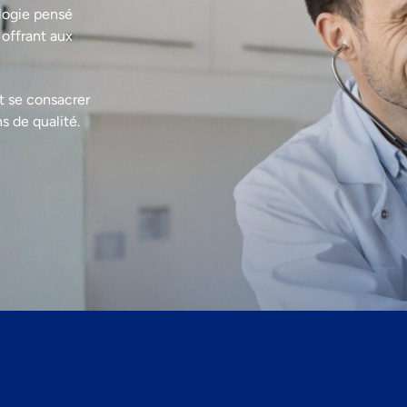
logie pensé
 offrant aux
t se consacrer
s de qualité.