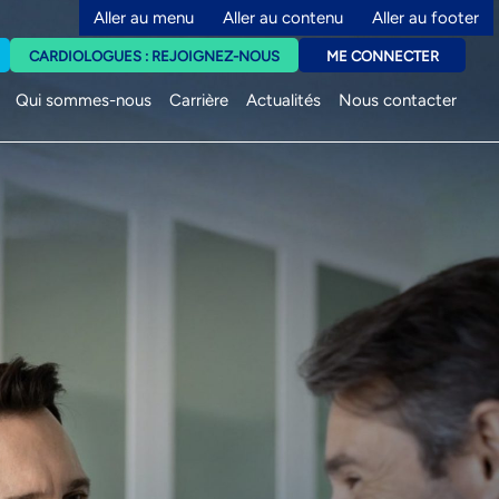
Aller au menu
Aller au contenu
Aller au footer
CARDIOLOGUES : REJOIGNEZ-NOUS
ME CONNECTER
Qui sommes-nous
Carrière
Actualités
Nous contacter