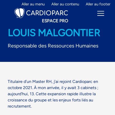
Aller au menu
Aller au contenu
Aller au footer
ESPACE PRO
LOUIS MALGONTIER
Responsable des Ressources Humaines
ESPACE PRO
PRENDRE RENDEZ-VOUS
AVIS CARDIO
Titulaire d’un Master RH, j’ai rejoint Cardioparc en
CARDIOLOGUE : REJOIGNEZ-
NOUS
octobre 2021.
À mon arrivée, il y avait 3 cabinets ;
aujourd’hui, 13. Cette expansion rapide illustre la
ME CONNECTER
croissance du groupe et les enjeux forts liés au
recrutement.