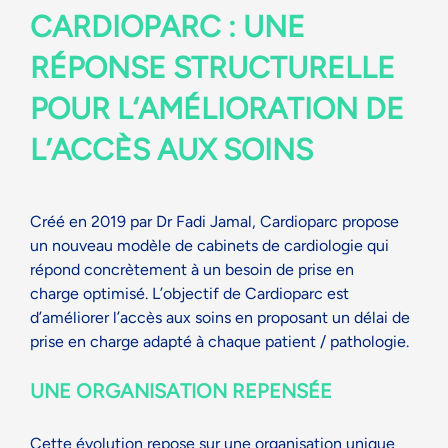
CARDIOPARC
: UN
E
RÉPONSE STRUCTURELLE
POUR
L
‘
AMÉLIORATION
DE
L’ACCÈS AUX SOINS
C
réé en 2019
par Dr Fadi Jamal
,
Cardioparc
propose
un nouveau modèle de cabinets de cardiologie qui
répond concrètement à un besoin de prise en
charge
optimisé
. L’objectif de
Cardioparc
est
d’améliorer l’accès aux soins en proposant un délai de
pri
se en charge adapté
à
chaque
patient /
pathologie.
UNE ORGANISATION REPENSÉE
Cette évolution repose sur une organisation unique