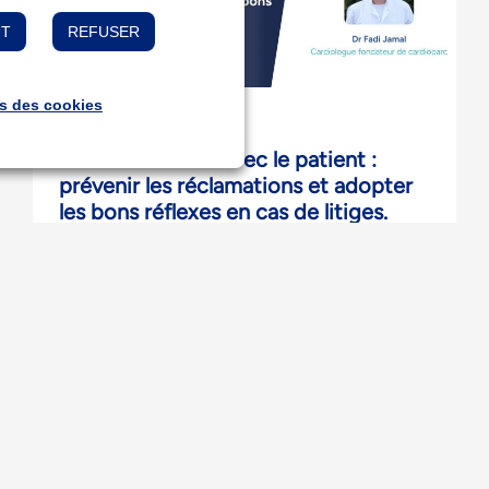
UT
REFUSER
s des cookies
WEBINAIRE
Communication avec le patient :
prévenir les réclamations et adopter
les bons réflexes en cas de litiges.
Retour sur notre webinaire…
Tous les mois, recevez nos actualités